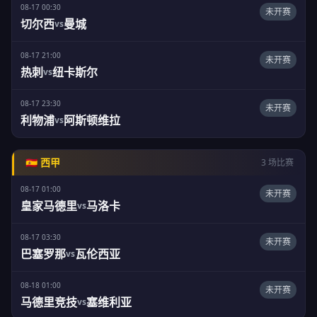
08-17 00:30
未开赛
切尔西
曼城
vs
08-17 21:00
未开赛
热刺
纽卡斯尔
vs
08-17 23:30
未开赛
利物浦
阿斯顿维拉
vs
🇪🇸 西甲
3 场比赛
08-17 01:00
未开赛
皇家马德里
马洛卡
vs
08-17 03:30
未开赛
巴塞罗那
瓦伦西亚
vs
08-18 01:00
未开赛
马德里竞技
塞维利亚
vs