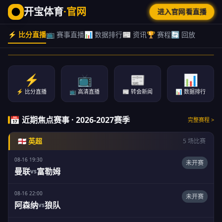
开宝体育
·官网
进入官网看直播
⚡ 比分直播
📺 赛事直播
📊 数据排行
📰 资讯
🏆 赛程
🔄 回放
⚡
📺
📰
📊
⚡ 比分直播
📺 高清直播
📰 转会新闻
📊 数据排行
📅 近期焦点赛事 · 2026-2027赛季
完整赛程 >
📊 数据驱动
实时比分·数据全掌握
🏴󠁧󠁢󠁥󠁮󠁧󠁿 英超
5 场比赛
🔥 正在直播
即时比分更新·球队数据统计·球员表现追踪
⚽ 全球足球赛事直播
08-16 19:30
未开赛
曼联
富勒姆
vs
英超·西甲·德甲·意甲·法甲·欧冠·欧联·国家队赛事
注册领优惠观看
新人球礼
注册领优惠观看
新人球礼
注册领优惠观看
新人球礼
08-16 22:00
未开赛
阿森纳
狼队
vs