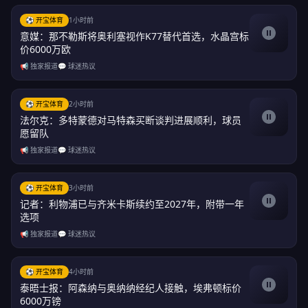
⚽ 开宝体育
1小时前
意媒：那不勒斯将奥利塞视作K77替代首选，水晶宫标
价6000万欧
📢 独家报道
💬 球迷热议
⚽ 开宝体育
2小时前
法尔克：多特蒙德对马特森买断谈判进展顺利，球员
愿留队
📢 独家报道
💬 球迷热议
⚽ 开宝体育
3小时前
记者：利物浦已与齐米卡斯续约至2027年，附带一年
选项
📢 独家报道
💬 球迷热议
⚽ 开宝体育
4小时前
泰晤士报：阿森纳与奥纳纳经纪人接触，埃弗顿标价
6000万镑